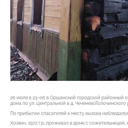
26 июля в 23-06 в Оршанский городской районный 
дома по ул. Центральной в д. ЧеченевоТолочинского 
По прибытии спасателей к месту вызова наблюдалос
Хозяин, 1972 г.р.,проживал в доме с сожительницей,