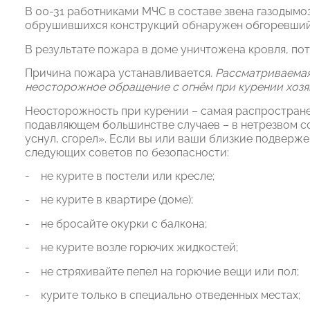
В 00-31 работниками МЧС в составе звена газодымо
обрушившихся конструкций обнаружен обгоревший 
В результате пожара в доме уничтожена кровля, по
Причина пожара устанавливается
. Рассматриваема
неосторожное обращение с огнём при курении хозя
Неосторожность при курении – самая распростране
подавляющем большинстве случаев – в нетрезвом сос
уснул, сгорел». Если вы или ваши близкие подверж
следующих советов по безопасности:
- не курите в постели или кресле;
- не курите в квартире (доме);
- не бросайте окурки с балкона;
- не курите возле горючих жидкостей;
- не стряхивайте пепел на горючие вещи или пол;
- курите только в специально отведенных местах;