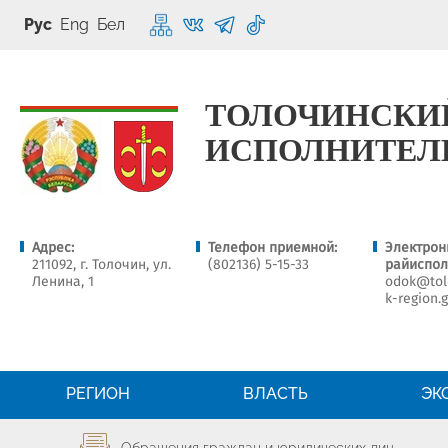
Рус
Eng
Бел
ТОЛОЧИНСКИ
ИСПОЛНИТЕЛ
Адрес:
Телефон приемной:
Электрон
211092, г. Толочин, ул.
(802136) 5-15-33
райиспол
Ленина, 1
odok@tolo
k-region.
РЕГИОН
ВЛАСТЬ
ЭК
Обращения граждан и юридических лиц