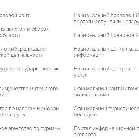
авовой сайт
Национальный правовой И
портал Республики Белар
по налогам и сборам
 области
Национальный правовой п
я о либерализации
Национальный центр прав
кой деятельности
информации
сурсов государственных
Национальный центр элек
услуг
симущества Витебского
Официальный сайт Витебс
ома
облисполкома
во по налогам и сборам
Официальный туристическ
 Беларусь
Беларуси
ое агентство по туризму
Портал информационной 
экспорта