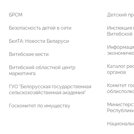
БРСМ
Детский пр
Безопасность детей в сети
Инспекция 
Витебской
БелТА: Новости Беларуси
Информаци
экономичес
Витебские вести
Каталог ре
Витебский областной центр
органов
маркетинга
Комитет го
ГУО "Белорусская государственная
облисполк
сельскохозяйственная академия"
Министерст
Госкомитет по имуществу
Республики
Национальн