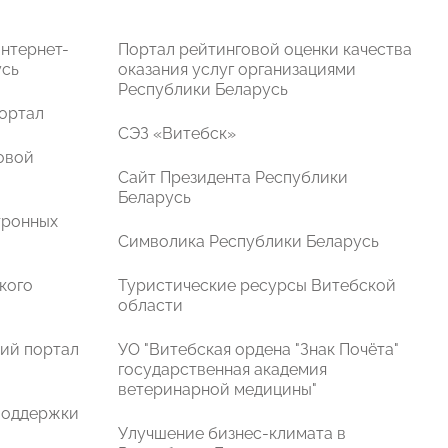
нтернет-
Портал рейтинговой оценки качества
усь
оказания услуг организациями
Республики Беларусь
ортал
СЭЗ «Витебск»
овой
Сайт Президента Республики
Беларусь
тронных
Символика Реcпублики Беларусь
кого
Туристические ресурсы Витебской
области
ий портал
УО "Витебская ордена "Знак Почёта"
государственная академия
ветеринарной медицины"
поддержки
Улучшение бизнес-климата в