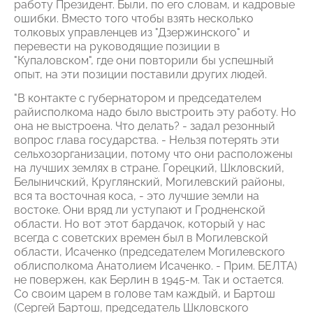
работу Президент. Были, по его словам, и кадровые
ошибки. Вместо того чтобы взять несколько
толковых управленцев из "Дзержинского" и
перевести на руководящие позиции в
"Купаловском", где они повторили бы успешный
опыт, на эти позиции поставили других людей.
"В контакте с губернатором и председателем
райисполкома надо было выстроить эту работу. Но
она не выстроена. Что делать? - задал резонный
вопрос глава государства. - Нельзя потерять эти
сельхозорганизации, потому что они расположены
на лучших землях в стране. Горецкий, Шкловский,
Белыничский, Круглянский, Могилевский районы,
вся та восточная коса, - это лучшие земли на
востоке. Они вряд ли уступают и Гродненской
области. Но вот этот бардачок, который у нас
всегда с советских времен был в Могилевской
области, Исаченко (председателем Могилевского
облисполкома Анатолием Исаченко. - Прим. БЕЛТА)
не повержен, как Берлин в 1945-м. Так и остается.
Со своим царем в голове там каждый, и Бартош
(Сергей Бартош, председатель Шкловского