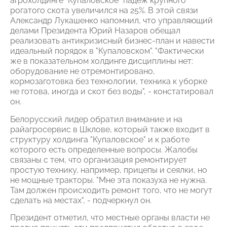
агрохолдинге "Купаловское" падеж крупного
рогатого скота увеличился на 25%. В этой связи
Александр Лукашенко напомнил, что управляющий
делами Президента Юрий Назаров обещал
реализовать антикризисный бизнес-план и навести
идеальный порядок в "Купаловском". "Фактически
же в показательном холдинге дисциплины нет:
оборудование не отремонтировано,
кормозаготовка без технологии, техника к уборке
не готова, иногда и скот без воды", - констатировал
он.
Белорусский лидер обратил внимание и на
райагросервис в Шклове, который также входит в
структуру холдинга "Купаловское" и к работе
которого есть определенные вопросы. Жалобы
связаны с тем, что организация ремонтирует
простую технику, например, прицепы и сеялки, но
не мощные тракторы. "Мне эта показуха не нужна.
Там должен происходить ремонт того, что не могут
сделать на местах", - подчеркнул он.
Президент отметил, что местные органы власти не